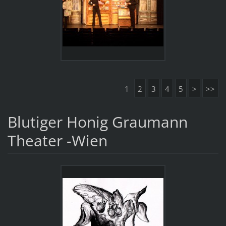
1
2
3
4
5
>
>>
Blutiger Honig Graumann
Theater -Wien