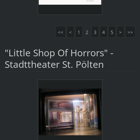
<<
<
1
2
3
4
5
>
>>
"Little Shop Of Horrors" -
Stadttheater St. Pölten