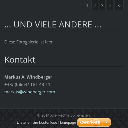
1
2
3
>
>>
... UND VIELE ANDERE ...
Diese Fotogalerie ist leer.
Kontakt
Markus A. Windberger
+43/ (0)664/ 181 43 11
markus@w
indberge
r.com
© 2014 Alle Rechte vorbehalten.
Erstellen Sie kostenlose Homepage