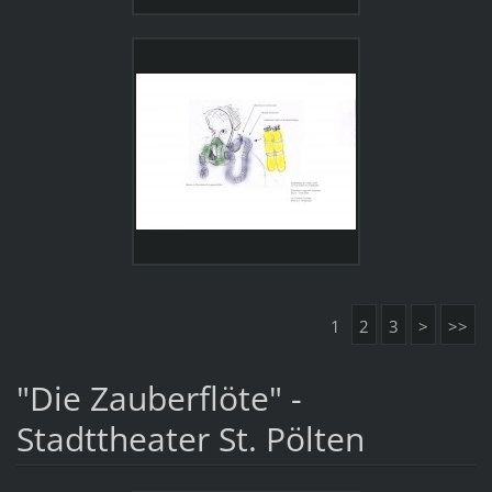
1
2
3
>
>>
"Die Zauberflöte" -
Stadttheater St. Pölten