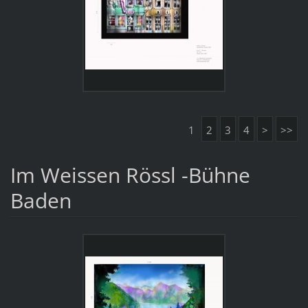
1
2
3
4
>
>>
Im Weissen Rössl -Bühne
Baden