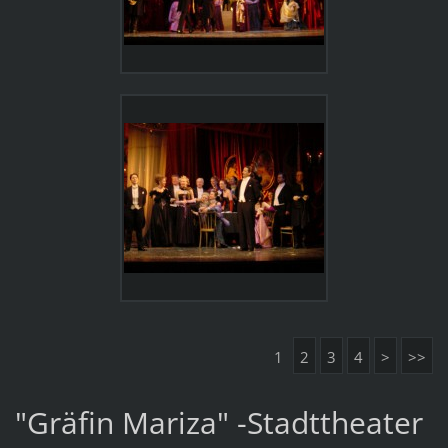
1
2
3
4
>
>>
"Gräfin Mariza" -Stadttheater