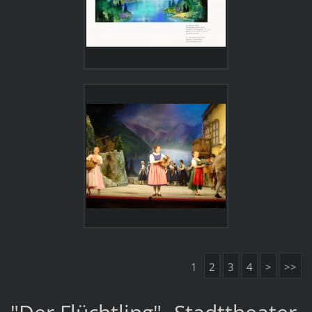
1
2
3
4
>
>>