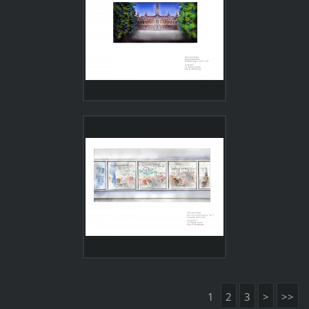
1
2
3
>
>>