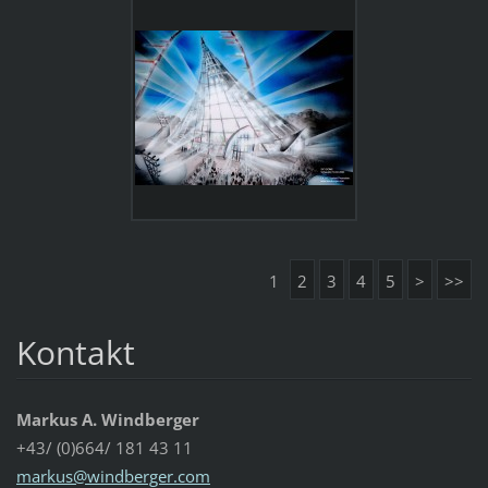
1
2
3
4
5
>
>>
Kontakt
Markus A. Windberger
+43/ (0)664/ 181 43 11
markus@w
indberge
r.com