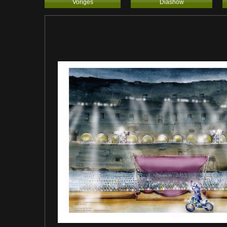
Voriges
Diashow