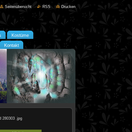
Seitenübersicht
RSS
Drucken
s
Kostüme
Kontakt
d 280303 .jpg