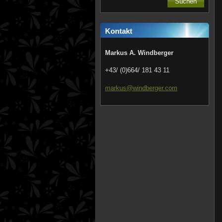
Kontakt
Markus A. Windberger
+43/ (0)664/ 181 43 11
markus@w
indberge
r.com