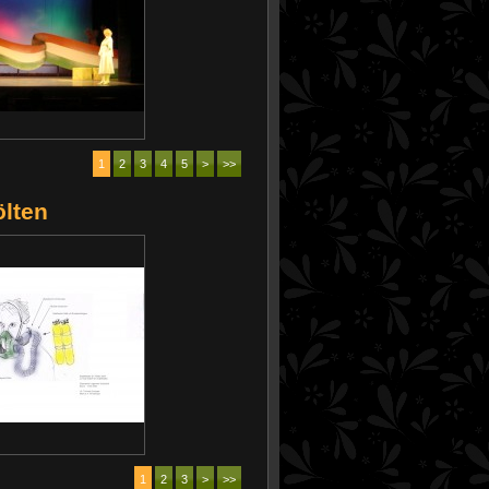
1
2
3
4
5
>
>>
ölten
1
2
3
>
>>