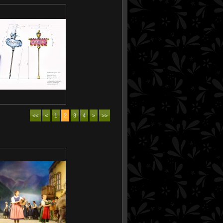
<<
<
1
2
3
4
>
>>