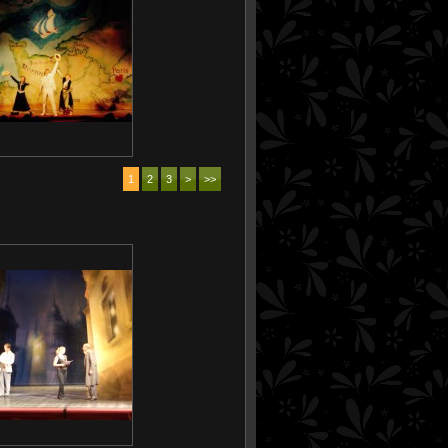
1
2
3
>
>>