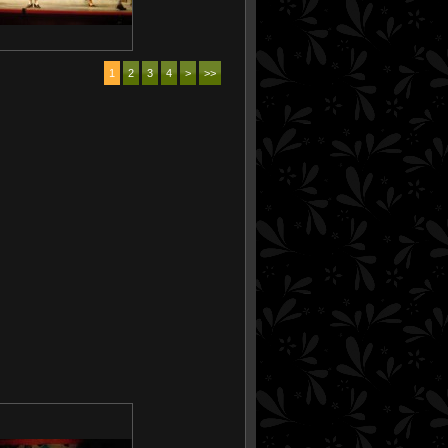
1
2
3
4
>
>>