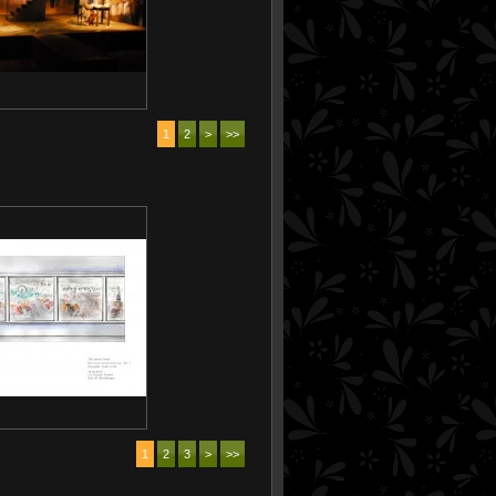
1
2
>
>>
1
2
3
>
>>