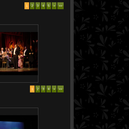
1
2
3
4
5
>
>>
1
2
3
4
>
>>