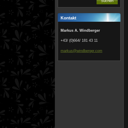
Kontakt
Markus A. Windberger
+43/ (0)664/ 181 43 11
markus@w
indberge
r.com