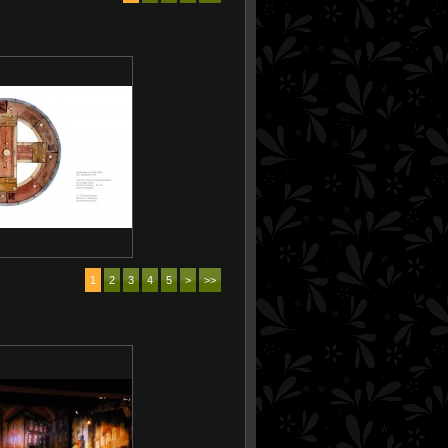
1
2
3
4
5
>
>>