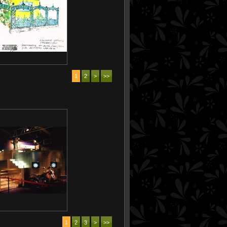
1
2
>
>>
1
2
3
>
>>