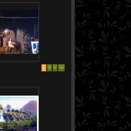
1
2
>
>>