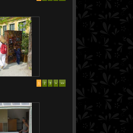
1
2
3
>
>>