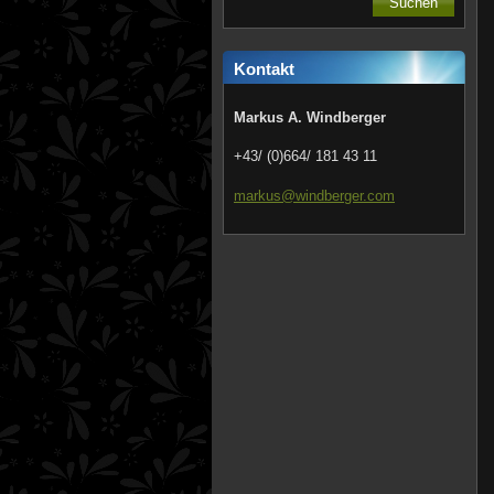
Kontakt
Markus A. Windberger
+43/ (0)664/ 181 43 11
markus@w
indberge
r.com