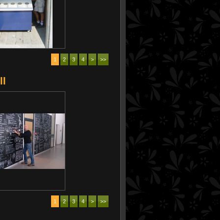
1
2
3
4
>
>>
ll
1
2
3
4
>
>>