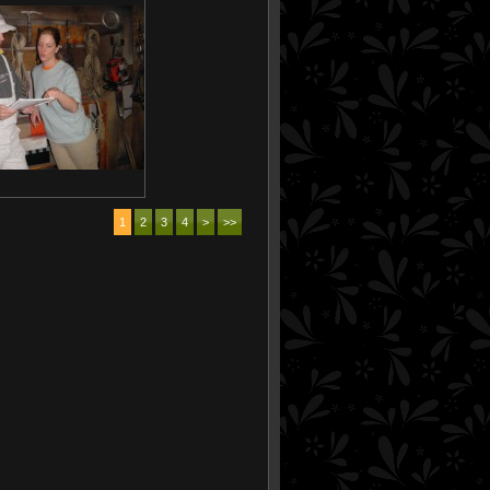
1
2
3
4
>
>>