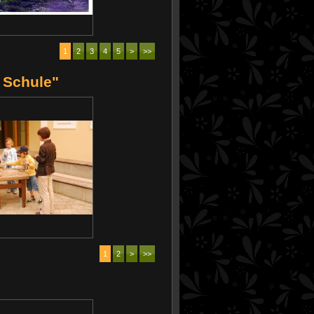
1
2
3
4
5
>
>>
 Schule"
1
2
>
>>