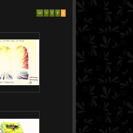
<<
<
1
2
3