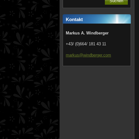
Kontakt
Markus A. Windberger
+43/ (0)664/ 181 43 11
markus@w
indberge
r.com